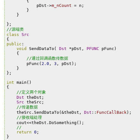
{
pDst
->
m_nCount
=
n
;
}
}
};
//源端类
class
Src
{
public
:
void
SendDataTo
(
Dst
*
pDst
,
PFUNC
pFunc
)
{
//通过回调函数传数据
pFunc
(
2.0
,
3
,
pDst
);
}
};
int
main
()
{
//定义两个对象
Dst
theDst
;
Src
theSrc
;
//传递数据
theSrc
.
SendDataTo
(&
theDst
,
Dst
::
FuncCallBack
);
//接收端处理
cout
<<
theDst
.
DoSomething
();
//
return
0
;
}