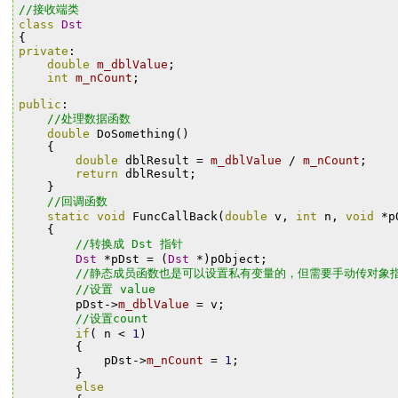
//接收端类
class
Dst
{
private
:
double
m_dblValue
;
int
m_nCount
;
public
:
//处理数据函数
double
DoSomething
()
{
double
dblResult
=
m_dblValue
/
m_nCount
;
return
dblResult
;
}
//回调函数
static
void
FuncCallBack
(
double
v
,
int
n
,
void
*
p
{
//转换成
Dst
指针
Dst
*
pDst
=
(
Dst
*)
pObject
;
//静态成员函数也是可以设置私有变量的，但需要手动传对象
//设置
value
pDst
->
m_dblValue
=
v
;
//设置count
if
(
n
<
1
)
{
pDst
->
m_nCount
=
1
;
}
else