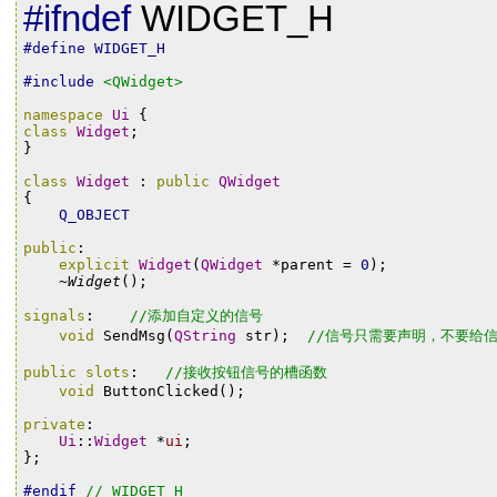
#ifndef
WIDGET_H
#define
WIDGET_H
#include
<QWidget>
namespace
Ui
{
class
Widget
;
}
class
Widget
:
public
QWidget
{
Q_OBJECT
public
:
explicit
Widget
(
QWidget
*
parent
=
0
);
~
Widget
();
signals
:
//添加自定义的信号
void
SendMsg
(
QString
str
);
//信号只需要声明，不要给
public
slots
:
//接收按钮信号的槽函数
void
ButtonClicked
();
private
:
Ui
::
Widget
*
ui
;
};
#endif
//
WIDGET_H