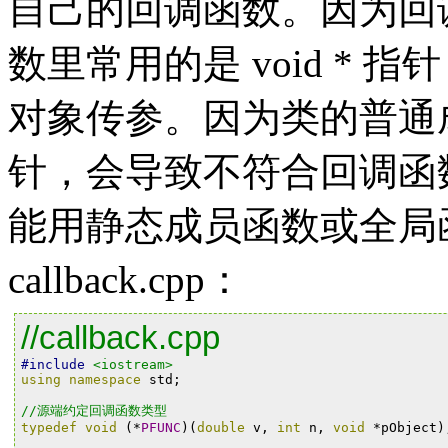
自己的回调函数。因为回
数里常用的是 void *
对象传参。因为类的普通成员
针，会导致不符合回调函
能用静态成员函数或全局
callback.cpp：
//callback.cpp
#include
<iostream>
using
namespace
std
;
//源端约定回调函数类型
typedef
void
(*
PFUNC
)(
double
v
,
int
n
,
void
*
pObject
)