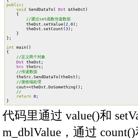
{
public
:
void
SendDataTo
(
Dst
&
theDst
)
{
//通过set函数传递数据
theDst
.
setValue
(
2.0
);
theDst
.
setCount
(
3
);
}
};
int
main
()
{
//定义两个对象
Dst
theDst
;
Src
theSrc
;
//传递数据
theSrc
.
SendDataTo
(
theDst
);
//接收端处理
cout
<<
theDst
.
DoSomething
();
//
return
0
;
}
代码里通过 value()和 se
m_dblValue，通过 count(