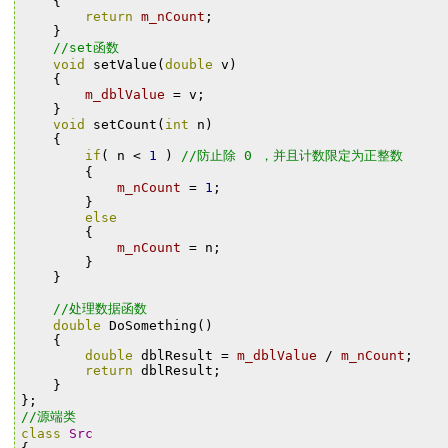
{
return
m_nCount
;
}
//set函数
void
setValue
(
double
v
)
{
m_dblValue
=
v
;
}
void
setCount
(
int
n
)
{
if
(
n
<
1
)
//防止除
0
，并且计数限定为正整数
{
m_nCount
=
1
;
}
else
{
m_nCount
=
n
;
}
}
//处理数据函数
double
DoSomething
()
{
double
dblResult
=
m_dblValue
/
m_nCount
;
return
dblResult
;
}
};
//源端类
class
Src