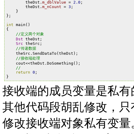
theDst
.
m_dblValue
=
2.0
;
theDst
.
m_nCount
=
3
;
}
};
int
main
()
{
//定义两个对象
Dst
theDst
;
Src
theSrc
;
//传递数据
theSrc
.
SendDataTo
(
theDst
);
//接收端处理
cout
<<
theDst
.
DoSomething
();
//
return
0
;
}
接收端的成员变量是私有
其他代码段胡乱修改，只有
修改接收端对象私有变量。