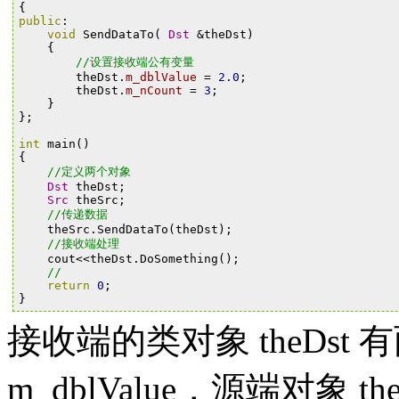
{
public
:
void
SendDataTo
(
Dst
&
theDst
)
{
//设置接收端公有变量
theDst
.
m_dblValue
=
2.0
;
theDst
.
m_nCount
=
3
;
}
};
int
main
()
{
//定义两个对象
Dst
theDst
;
Src
theSrc
;
//传递数据
theSrc
.
SendDataTo
(
theDst
);
//接收端处理
cout
<<
theDst
.
DoSomething
();
//
return
0
;
}
接收端的类对象 theDst 有
m_dblValue，源端对象 th