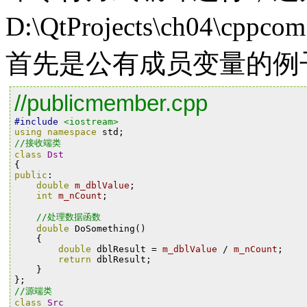
D:\QtProjects\ch04\c
首先是公有成员变量的例子，pu
//publicmember.cpp
#include
<iostream>
using
namespace
std
;
//接收端类
class
Dst
{
public
:
double
m_dblValue
;
int
m_nCount
;
//处理数据函数
double
DoSomething
()
{
double
dblResult
=
m_dblValue
/
m_nCount
;
return
dblResult
;
}
};
//源端类
class
Src