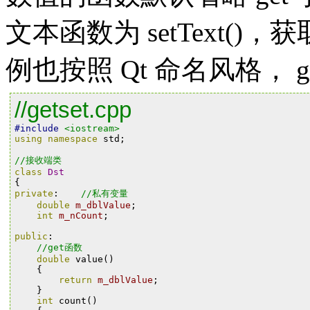
文本函数为 setText()，
例也按照 Qt 命名风格， get
//getset.cpp
#include
<iostream>
using
namespace
std
;
//接收端类
class
Dst
{
private
:
//私有变量
double
m_dblValue
;
int
m_nCount
;
public
:
//get函数
double
value
()
{
return
m_dblValue
;
}
int
count
()