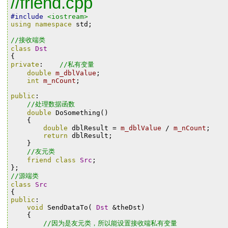
//friend.cpp
#include
<iostream>
using
namespace
std
;
//接收端类
class
Dst
{
private
:
//私有变量
double
m_dblValue
;
int
m_nCount
;
public
:
//处理数据函数
double
DoSomething
()
{
double
dblResult
=
m_dblValue
/
m_nCount
;
return
dblResult
;
}
//友元类
friend
class
Src
;
};
//源端类
class
Src
{
public
:
void
SendDataTo
(
Dst
&
theDst
)
{
//因为是友元类，所以能设置接收端私有变量