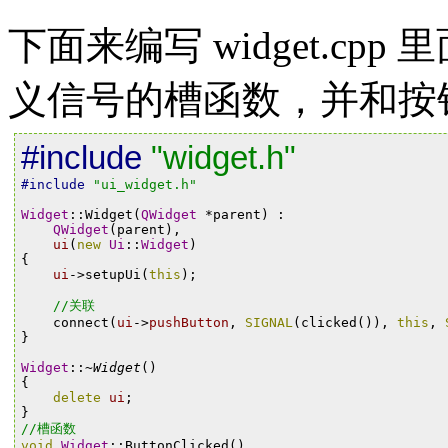
下面来编写 widget.c
义信号的槽函数，并和按
#include
"widget.h"
#include
"ui_widget.h"
Widget
::
Widget
(
QWidget
*
parent
)
:
QWidget
(
parent
),
ui
(
new
Ui
::
Widget
)
{
ui
->
setupUi
(
this
);
//关联
connect
(
ui
->
pushButton
,
SIGNAL
(
clicked
()),
this
,
}
Widget
::~
Widget
()
{
delete
ui
;
}
//槽函数
void
Widget
::
ButtonClicked
()