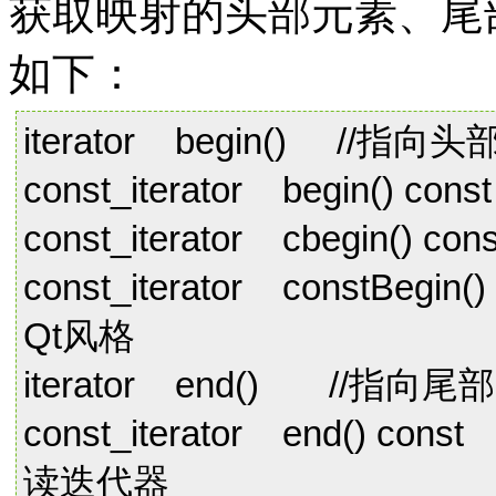
获取映射的头部元素、尾
如下：
iterator begin() //
const_iterator begi
const_iterator cbegi
const_iterator constBe
Qt风格
iterator end() //
const_iterator end
读迭代器