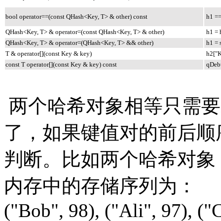
bool operator==(const QHash<Key, T> & other) const
h1 ==
QHash<Key, T> & operator=(const QHash<Key, T> & other)
h1 = 
QHash<Key, T> & operator=(QHash<Key, T> && other)
h1 = 
T & operator[](const Key & key)
h2["K
const T operator[](const Key & key) const
qDebu
两个哈希对象相等只需要
了，如果键值对的前后顺
判断。比如两个哈希对象
内存中的存储序列为：
("Bob", 98), ("Ali", 97), ("